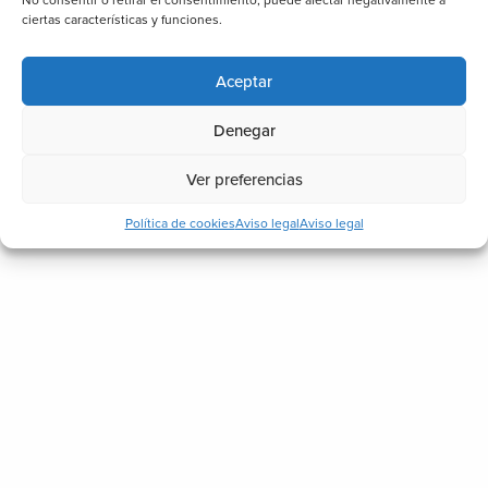
No consentir o retirar el consentimiento, puede afectar negativamente a
ciertas características y funciones.
Aceptar
Denegar
Ver preferencias
Política de cookies
Aviso legal
Aviso legal
Conozco y acepto la política de
Protección de
Datos
Dirección