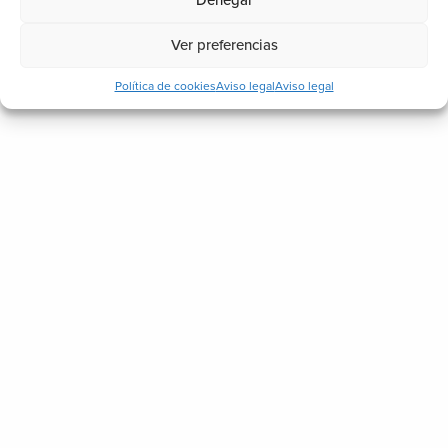
Denegar
Ver preferencias
Política de cookies
Aviso legal
Aviso legal
uestro espacio Biosttek