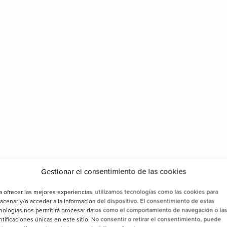
bajos realizados, Biosttek ofrece
formación a los
 la correcta instalación de los productos Biosttek:
teriales, técnicas de ejecución de los trabajos,
ión y tareas de acabado.
iosttek para los profesionales del sector.
estros productos,
ponte en contacto con nosotros
a
prefieres, puedes llamarnos al 96 244 80 93.
Gestionar el consentimiento de las cookies
a ofrecer las mejores experiencias, utilizamos tecnologías como las cookies para
acenar y/o acceder a la información del dispositivo. El consentimiento de estas
nologías nos permitirá procesar datos como el comportamiento de navegación o la
ntificaciones únicas en este sitio. No consentir o retirar el consentimiento, puede