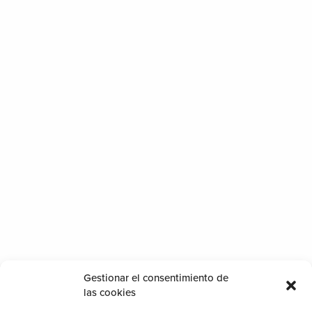
hasta 7 metros sin
necesidad de
refuerzos ni
estructuras
intermedias para
su sujeción.
SABER MÁS
Contacto
Particulares
Profesionales
Gestionar el consentimiento de
las cookies