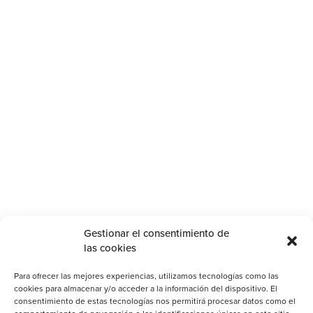
(+34) 96 244 80
93
We will try to offer the
solution that best suits you.
Contact
Private
Professional
Gestionar el consentimiento de
las cookies
Para ofrecer las mejores experiencias, utilizamos tecnologías como las
cookies para almacenar y/o acceder a la información del dispositivo. El
consentimiento de estas tecnologías nos permitirá procesar datos como el