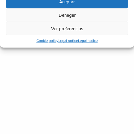
Aceptar
Av. Drets Humans, 8
Denegar
46600 Alzira, Valencia, España
Ver preferencias
96 244 80 93
contacta@biosttek.com
Cookie policy
Legal notice
Legal notice
About us
Services
News
Contact us
Glass sliding roof
Fixed Glass Roof