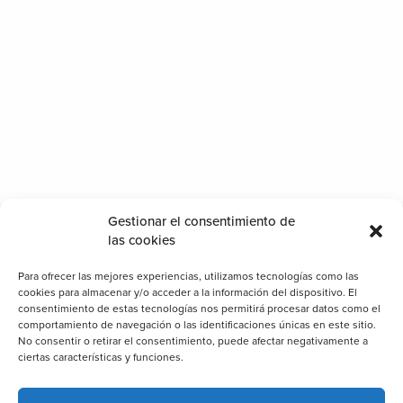
Address
DRETS HUMANS AV, 8 46600 ALZIRA
VALENCIA, SPAIN
Email
Gestionar el consentimiento de
INFO@BIOSTTEK.COM
las cookies
Phone
Para ofrecer las mejores experiencias, utilizamos tecnologías como las
cookies para almacenar y/o acceder a la información del dispositivo. El
+34 96 244 80 93
consentimiento de estas tecnologías nos permitirá procesar datos como el
comportamiento de navegación o las identificaciones únicas en este sitio.
No consentir o retirar el consentimiento, puede afectar negativamente a
ciertas características y funciones.