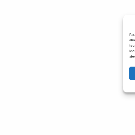
Par
alm
tec
ide
afe