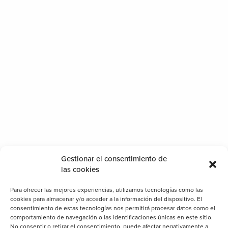
Gestionar el consentimiento de
las cookies
Para ofrecer las mejores experiencias, utilizamos tecnologías como las
cookies para almacenar y/o acceder a la información del dispositivo. El
Por qué deberías distribuir nuestras pérgolas de
consentimiento de estas tecnologías nos permitirá procesar datos como el
luminio?
comportamiento de navegación o las identificaciones únicas en este sitio.
No consentir o retirar el consentimiento, puede afectar negativamente a