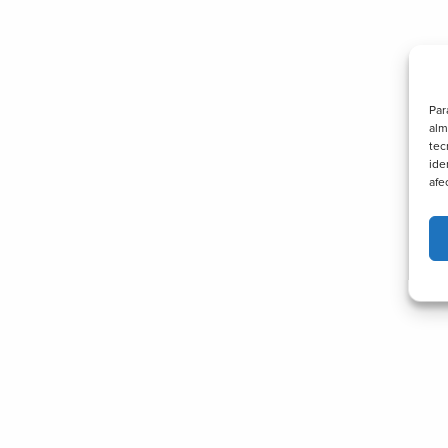
Par
alm
tec
ide
afe