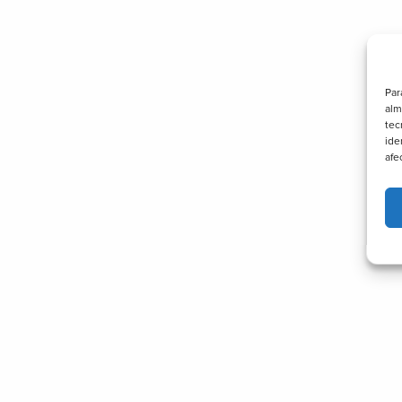
Par
alm
tec
ide
afe