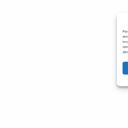
Par
alm
tec
ide
afe