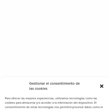
Dirección
AV. DRETS HUMANS, 8 46600 ALZIRA
VALENCIA, ESPAÑA
Correo electrónico
INFO@BIOSTTEK.COM
Teléfono
Gestionar el consentimiento de
+34 96 244 80 93
las cookies
Para ofrecer las mejores experiencias, utilizamos tecnologías como las
cookies para almacenar y/o acceder a la información del dispositivo. El
consentimiento de estas tecnologías nos permitirá procesar datos como el