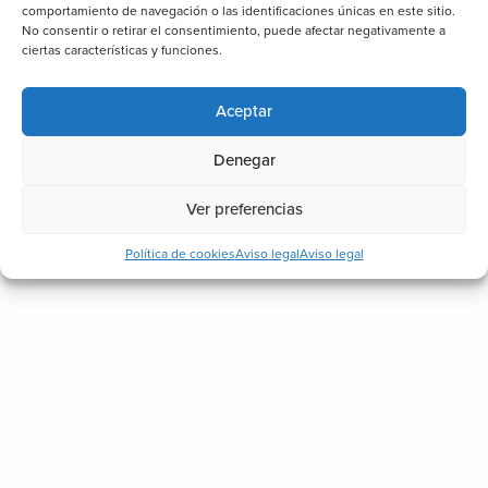
comportamiento de navegación o las identificaciones únicas en este sitio.
No consentir o retirar el consentimiento, puede afectar negativamente a
ciertas características y funciones.
Av. Drets Humans, 8
46600 Alzira, Valencia, España
Aceptar
96 244 80 93
Denegar
contacta@biosttek.com
Ver preferencias
Política de cookies
Aviso legal
Aviso legal
¿Quieres ser distribuidor de Biosttek?
Empresa
Servicios
Descargas
Blog
Contacto