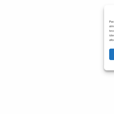
Par
alm
tec
ide
afe