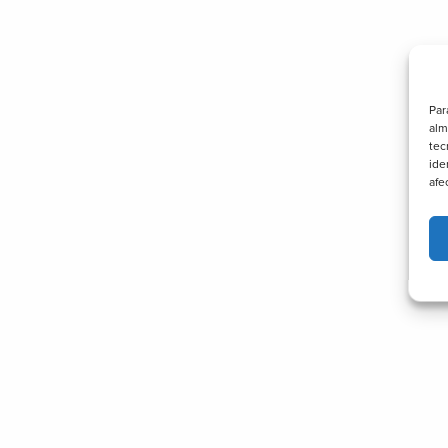
Par
alm
tec
ide
afe