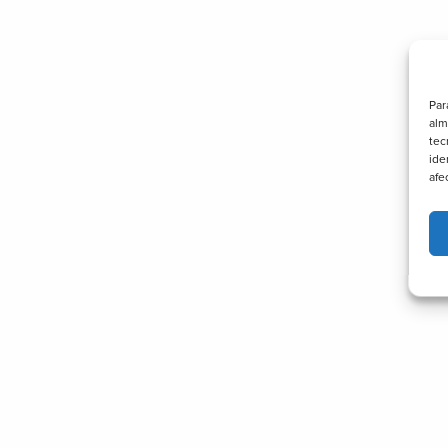
Par
alm
tec
ide
afe