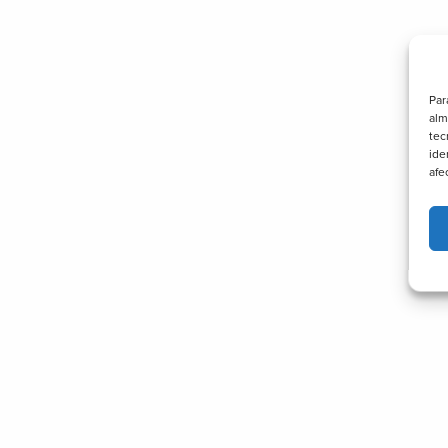
Par
alm
tec
ide
afe