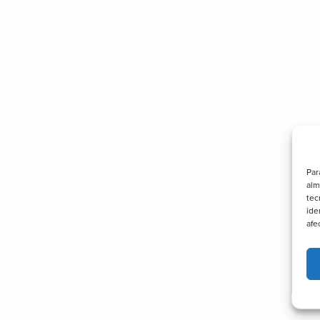
Par
alm
tec
ide
afe