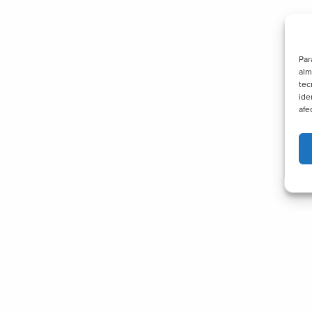
Par
alm
tec
ide
afe