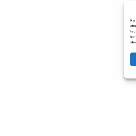
Par
alm
tec
ide
afe