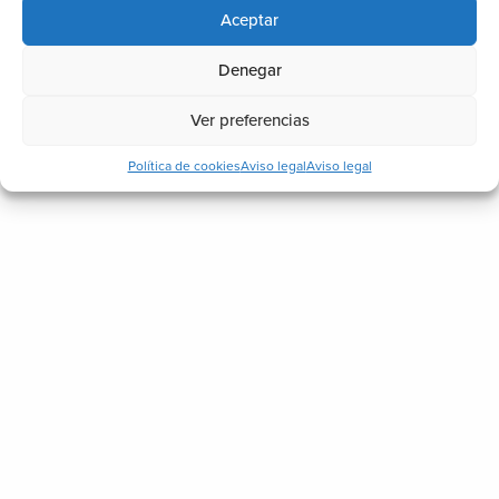
Aceptar
Piscinas
Techos
Denegar
Toldos
Ver preferencias
Vidrio
Política de cookies
Aviso legal
Aviso legal
Noticias recientes
¿Cómo ganar una estancia más en
casa sin hacer una gran reforma?
17 julio, 2026
Señales de que un techo exterior está
mal instalado o fabricado
17 junio, 2026