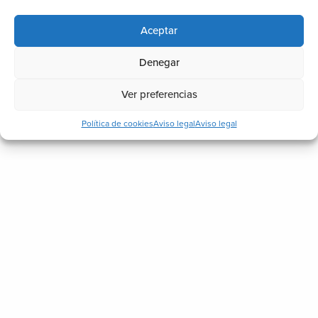
Iluminación
Piscinas
Aceptar
Techos
Denegar
Toldos
Vidrio
Ver preferencias
Política de cookies
Aviso legal
Aviso legal
Noticias recientes
¿Cómo ganar una estancia más en
casa sin hacer una gran reforma?
17 julio, 2026
Señales de que un techo exterior está
mal instalado o fabricado
17 junio, 2026