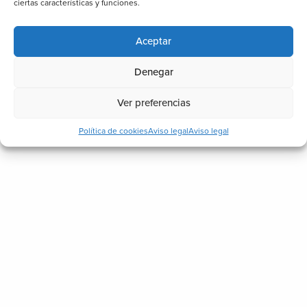
ciertas características y funciones.
General
Iluminación
Aceptar
Piscinas
Denegar
Techos
Toldos
Ver preferencias
Vidrio
Política de cookies
Aviso legal
Aviso legal
Noticias recientes
¿Cómo ganar una estancia más en
casa sin hacer una gran reforma?
17 julio, 2026
Señales de que un techo exterior está