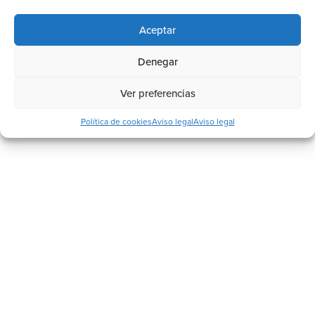
Iluminación
Piscinas
Aceptar
Techos
Denegar
Toldos
Vidrio
Ver preferencias
Política de cookies
Aviso legal
Aviso legal
Noticias recientes
¿Cómo ganar una estancia más en
casa sin hacer una gran reforma?
17 julio, 2026
Señales de que un techo exterior está
mal instalado o fabricado
17 junio, 2026