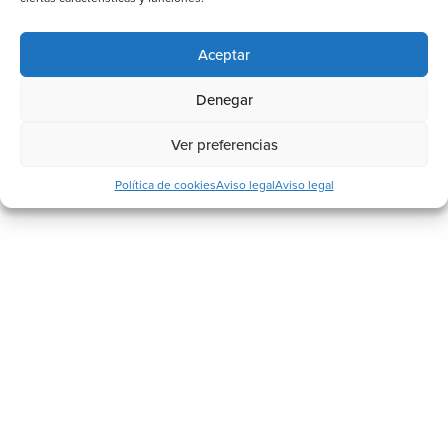
General
Iluminación
Aceptar
Piscinas
Techos
Denegar
Toldos
Ver preferencias
Vidrio
Política de cookies
Aviso legal
Aviso legal
Noticias recientes
¿Cómo ganar una estancia más en
casa sin hacer una gran reforma?
17 julio, 2026
Señales de que un techo exterior está
mal instalado o fabricado