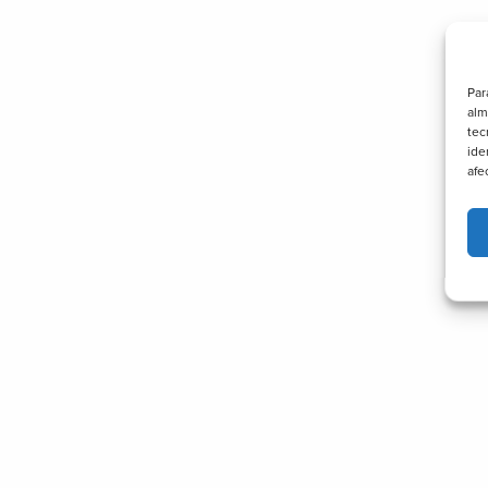
Par
alm
tec
ide
afe